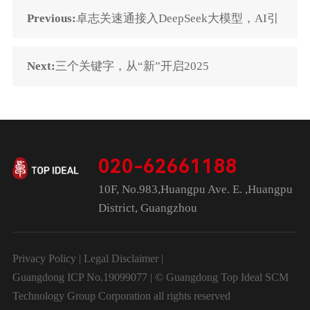
Previous:
卓志关速通接入DeepSeek大模型，AI引
领供应链“智”变
Next:
三个关键字，从“新”开启2025
020-62661188
10F, No.983,Huangpu Ave. E. ,Huangpu
District, Guangzhou
Privacy Policy
|
Legal Disclaimer
|
Guangdong ICP No.19099077 | © Guangdong Top Ideal SCM
Technology Group Corporation all rights reserved