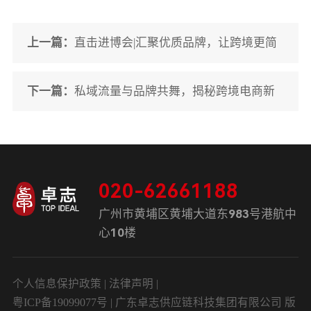
上一篇：
直击进博会|汇聚优质品牌，让跨境更简
单
下一篇：
私域流量与品牌共舞，揭秘跨境电商新
玩法
020-62661188
广州市黄埔区黄埔大道东983号港航中
心10楼
个人信息保护政策
|
法律声明
|
粤ICP备19099077号
| 广东卓志供应链科技集团有限公司 版