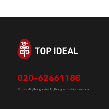
020-62661188
10F, No.983,Huangpu Ave. E. ,Huangpu District, Guangzhou