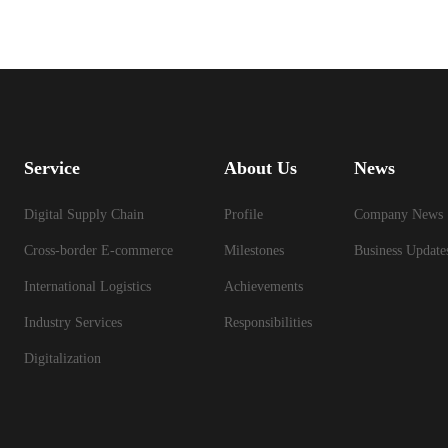
Service
About Us
News
Digital Supply Chain
Profile
Company News
Cross-border E-commerce
Milestones
Business Update
International Logistics
Achievements
Industry Services
Responsibilities
Digitalization