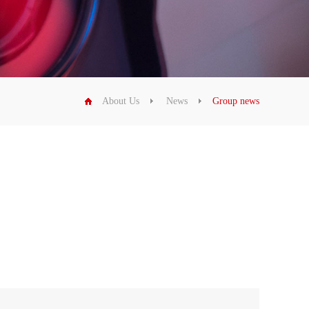
About Us
News
Group news