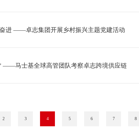
促奋进 ——卓志集团开展乡村振兴主题党建活动
ssive! " ——马士基全球高管团队考察卓志跨境供应链
2
3
4
5
6
7
8